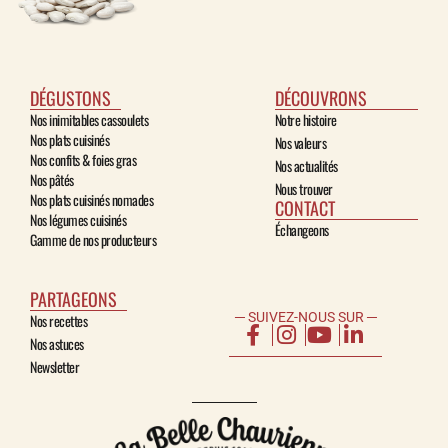
DÉGUSTONS
DÉCOUVRONS
Nos inimitables cassoulets
Notre histoire
Nos plats cuisinés
Nos valeurs
Nos confits & foies gras
Nos actualités
Nos pâtés
Nous trouver
Nos plats cuisinés nomades
CONTACT
Nos légumes cuisinés
Échangeons
Gamme de nos producteurs
PARTAGEONS
─ SUIVEZ-NOUS SUR ─
Nos recettes
Nos astuces
Newsletter