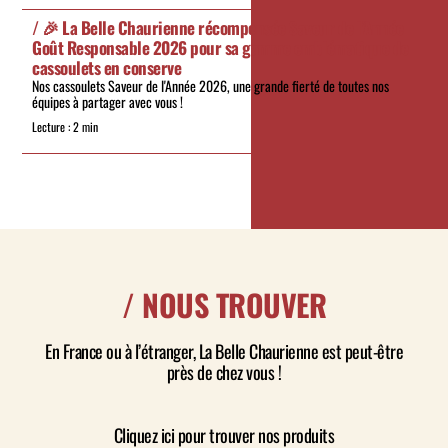
/
🎉 La Belle Chaurienne récompensée Saveur de l’Année
/
Goût Responsable 2026 pour sa gamme emblématique de
Po
ré
cassoulets en conserve
dé
Nos cassoulets Saveur de l'Année 2026, une grande fierté de toutes nos
équipes à partager avec vous !
Lecture : 2 min
Le
/ NOUS TROUVER
En France ou à l’étranger, La Belle Chaurienne est peut-être
près de chez vous !
Cliquez ici pour trouver nos produits