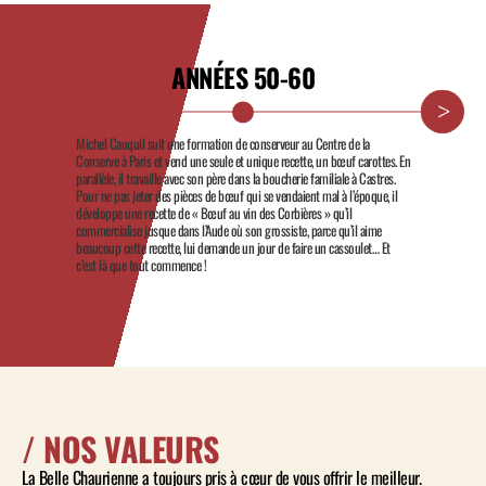
ANNÉES 50-60
Michel Cauquil suit une formation de conserveur au Centre de la
Conserve à Paris et vend une seule et unique recette, un bœuf carottes. En
parallèle, il travaille avec son père dans la boucherie familiale à Castres.
Pour ne pas jeter des pièces de bœuf qui se vendaient mal à l’époque, il
développe une recette de « Bœuf au vin des Corbières » qu’il
commercialise jusque dans l’Aude où son grossiste, parce qu’il aime
beaucoup cette recette, lui demande un jour de faire un cassoulet… Et
c’est là que tout commence !
/ NOS VALEURS
La Belle Chaurienne a toujours pris à cœur de vous offrir le meilleur.