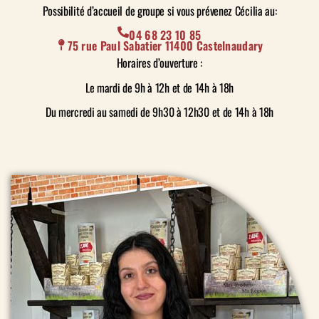
Authentique cassoulet au porc 60% plus
Possibilité d’accueil de groupe si vous prévenez Cécilia au:
riche en viande
04 68 23 10 85
75 rue Paul Sabatier 11400 Castelnaudary
Horaires d’ouverture :
Authentique cassoulet au porc 60% plus
Le mardi de 9h à 12h et de 14h à 18h
riche en viande
Du mercredi au samedi de 9h30 à 12h30 et de 14h à 18h
Authentique cassoulet au porc et saucisse
de Toulouse
Authentique cassoulet au porc et saucisse
de Toulouse
Authentique cassoulet au porc et
saucisses de Toulouse