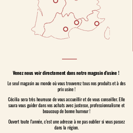
Authentique cassoulet au canard et
saucisse de Toulouse
Authentique cassoulet au canard et
saucisse de Toulouse
Venez nous voir directement dans notre magasin d’usine !
Authentique cassoulet au canard et
saucisses de Toulouse
Le seul magasin au monde où vous trouverez tous nos produits et à des
prix usine !
Cécilia sera très heureuse de vous accueillir et de vous conseiller. Elle
saura vous guider dans vos achats avec justesse, professionnalisme et
Authentique cassoulet au canard et
saucisses de Toulouse
beaucoup de bonne humeur !
Ouvert toute l’année, c’est une adresse à ne pas oublier si vous passez
dans la région.