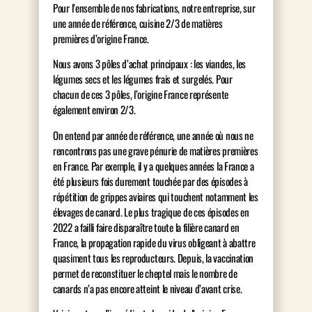
Pour l’ensemble de nos fabrications, notre entreprise, sur
une année de référence, cuisine 2/3 de matières
premières d’origine France.
Nous avons 3 pôles d’achat principaux : les viandes, les
légumes secs et les légumes frais et surgelés. Pour
chacun de ces 3 pôles, l’origine France représente
également environ 2/3.
On entend par année de référence, une année où nous ne
rencontrons pas une grave pénurie de matières premières
en France. Par exemple, il y a quelques années la France a
été plusieurs fois durement touchée par des épisodes à
répétition de grippes aviaires qui touchent notamment les
élevages de canard. Le plus tragique de ces épisodes en
2022 a failli faire disparaître toute la filière canard en
France, la propagation rapide du virus obligeant à abattre
quasiment tous les reproducteurs. Depuis, la vaccination
permet de reconstituer le cheptel mais le nombre de
canards n’a pas encore atteint le niveau d’avant crise.