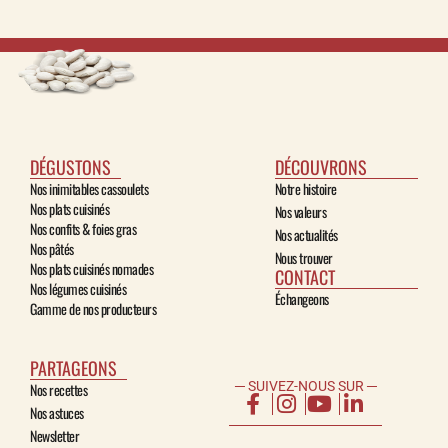
DÉGUSTONS
DÉCOUVRONS
Nos inimitables cassoulets
Notre histoire
Nos plats cuisinés
Nos valeurs
Nos confits & foies gras
Nos actualités
Nos pâtés
Nous trouver
Nos plats cuisinés nomades
CONTACT
Nos légumes cuisinés
Échangeons
Gamme de nos producteurs
PARTAGEONS
─ SUIVEZ-NOUS SUR ─
Nos recettes
Nos astuces
Newsletter