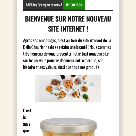
Autoriser
AddToAny (share) est désactivé.
BIENVENUE SUR NOTRE NOUVEAU
SITE INTERNET !
Après ses emballages, c’est au tour du site internet de La
Belle Chaurienne de se refaire une beauté ! Nous sommes
très heureux de vous présenter notre tout nouveau site
sur lequel vous pourrez découvrir notre marque, son
histoire et ses valeurs ainsi que tous nos produits.
C’est
ici
aussi
que