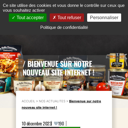
Ce site utilise des cookies et vous donne le contrôle sur ceux que
vous souhaitez activer
Tout accepter
Tout refuser
Personnaliser
Politique de confidentialité
/
BIENVENUE SUR NOTRE
NOUVEAU SITE INTERNET !
ACCUEIL
>
NOS ACTUALITES
>
Bienvenue sur notre
nouveau site internet !
10 décembre 2023
190