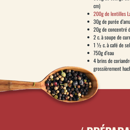
cm)
200g de lentilles L
30g de purée d’ama
20g de concentré 
2 c. à soupe de cur
1 ½ c. à café de se
750g d’eau
4 brins de coriandre
grossièrement hac