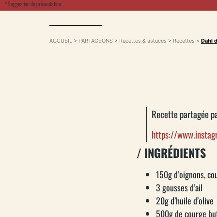
* Suggestion de présentation
ACCUEIL
>
PARTAGEONS
>
Recettes & astuces
>
Recettes
>
Dahl d
Recette partagée p
https://www.insta
/ INGRÉDIENTS
150g d’oignons, co
3 gousses d’ail
20g d’huile d’olive
500g de courge but