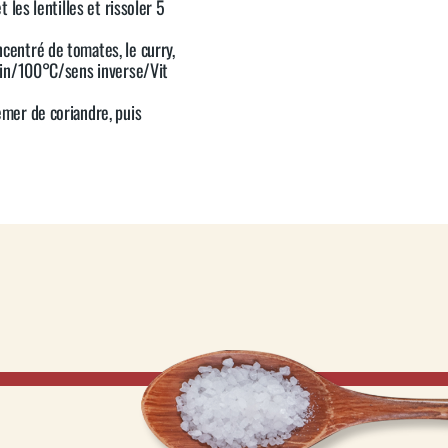
et les lentilles et rissoler 5
ncentré de tomates, le curry,
0 min/100°C/sens inverse/Vit
emer de coriandre, puis