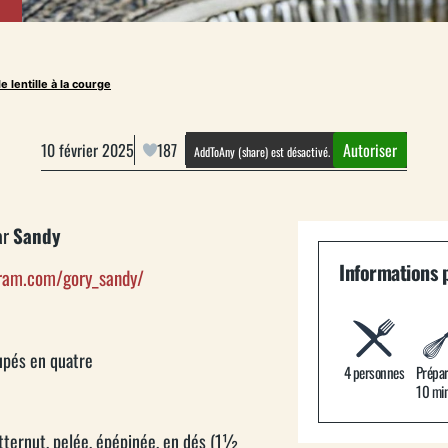
e lentille à la courge
10 février 2025
187
Autoriser
AddToAny (share) est désactivé.
ar
Sandy
Informations p
gram.com/gory_sandy/
upés en quatre
4 personnes
Prépar
10 mi
ternut, pelée, épépinée, en dés (1½