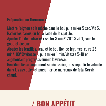
Préparation au Thermomix
Mettre l’oignon et la mâche dans le bol, puis mixer 5 sec/Vit 5.
Racler les parois du bol à l’aide de la spatule.
Ajouter l’huile d’olive et rissoler 3 min/120°C/Vit 1, sans le
gobelet doseur.
Ajouter les lentilles, l’eau et le bouillon de légumes, cuire 25
min/100°C/vitesse 1, puis mixer 1 min/vitesse 5-10 en
augmentant progressivement la vitesse.
Rectifier l’assaisonnement si nécessaire, puis répartir le velouté
dans les assiettes et parsemer de morceaux de feta. Servir
chaud.
/ BON APPÉTIT