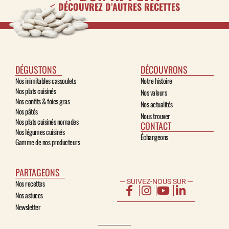
DÉCOUVREZ D’AUTRES RECETTES
DÉGUSTONS
DÉCOUVRONS
Nos inimitables cassoulets
Notre histoire
Nos plats cuisinés
Nos valeurs
Nos confits & foies gras
Nos actualités
Nos pâtés
Nous trouver
Nos plats cuisinés nomades
CONTACT
Nos légumes cuisinés
Échangeons
Gamme de nos producteurs
PARTAGEONS
─ SUIVEZ-NOUS SUR ─
Nos recettes
Nos astuces
Newsletter