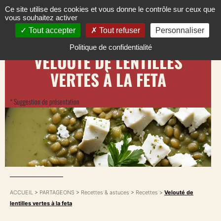
Ce site utilise des cookies et vous donne le contrôle sur ceux que
vous souhaitez activer
Tout accepter
Tout refuser
Personnaliser
Politique de confidentialité
VELOUTÉ DE LENTILLES
VERTES À LA FETA
* Suggestion de présentation
ACCUEIL
>
PARTAGEONS
>
Recettes & astuces
>
Recettes
>
Velouté de
lentilles vertes à la feta