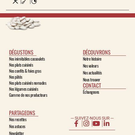
DÉGUSTONS
DÉCOUVRONS
Nos inimitables cassoulets
Notre histoire
Nos plats cuisinés
Nos valeurs
Nos confits & foies gras
Nos actualités
Nos pâtés
Nous trouver
Nos plats cuisinés nomades
CONTACT
Nos légumes cuisinés
Échangeons
Gamme de nos producteurs
PARTAGEONS
─ SUIVEZ-NOUS SUR ─
Nos recettes
Nos astuces
Newsletter